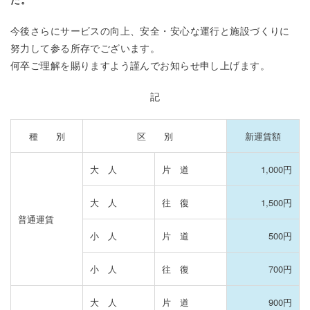
今後さらにサービスの向上、安全・安心な運行と施設づくりに
努力して参る所存でございます。
何卒ご理解を賜りますよう謹んでお知らせ申し上げます。
記
種 別
区 別
新運賃額
大 人
片 道
1,000円
大 人
往 復
1,500円
普通運賃
小 人
片 道
500円
小 人
往 復
700円
大 人
片 道
900円